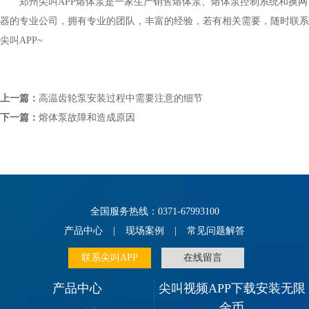
郑州尖叫APP熔体泵是一家生产销售熔体泵、熔体泵控制系统和换网
器的专业公司，拥有专业的团队，丰富的经验，若有相关需要，随时联系
尖叫APP~
上一篇：
高温齿轮泵安装过程中需要注意的细节
下一篇：
熔体泵故障和造成原因
全国服务热线：0371-67993100
产品中心
|
现场案例
|
常见问题解答
联系尖叫APP
在线留言
产品中心
尖叫视频APP下载安装无限
金币