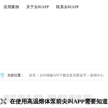
应用案例
关于尖叫APP
联系尖叫APP
当前位置：
首页
>
尖叫视频APP下载安装无限金币
>
新闻中心
在使用高温熔体泵前尖叫APP需要知道