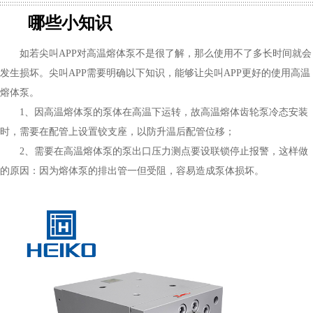
哪些小知识
如若尖叫APP对高温熔体泵不是很了解，那么使用不了多长时间就会
发生损坏。尖叫APP需要明确以下知识，能够让尖叫APP更好的使用高温
熔体泵。
1、因高温熔体泵的泵体在高温下运转，故高温熔体齿轮泵冷态安装
时，需要在配管上设置铰支座，以防升温后配管位移；
2、需要在高温熔体泵的泵出口压力测点要设联锁停止报警，这样做
的原因：因为熔体泵的排出管一但受阻，容易造成泵体损坏。