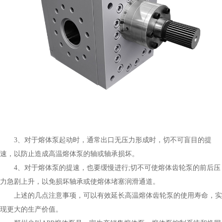
3、对于熔体泵起动时，通常出口无压力形成时，切不可盲目的提
速，以防止造成高温熔体泵的轴或轴承损坏。
4、对于熔体泵的提速，也要缓慢进行;切不可使熔体齿轮泵的前后压
力急剧上升，以免损坏轴承或使熔体堵塞润滑通道。
上述的几点注意事项，可以有效延长高温熔体齿轮泵的使用寿命，实
现更大的生产价值。